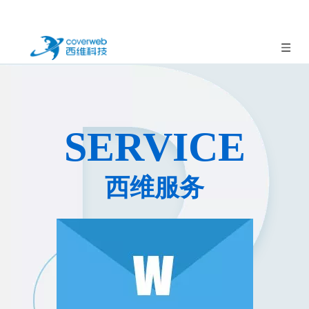
SERVICE
西维服务