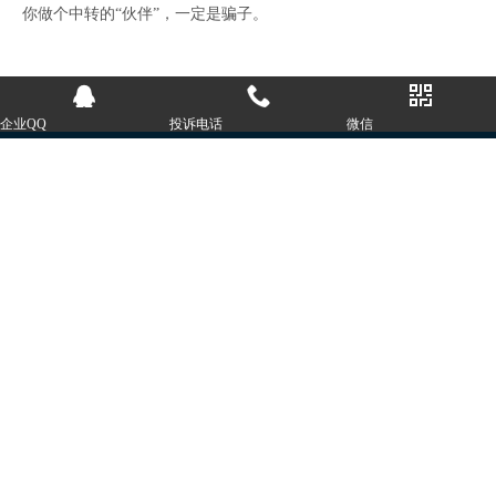
你做个中转的“伙伴”，一定是骗子。
企业QQ
投诉电话
微信
CONTACT US
如有全网营销需求，请和
我们联系
微信：
19513371529