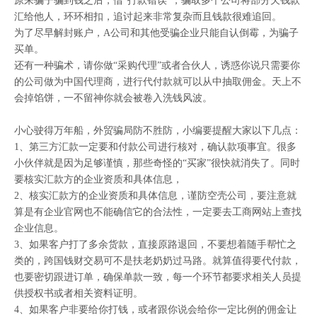
原来骗子骗到钱之后，借“打款错误”，骗取多个公司将部分欠钱款
汇给他人，环环相扣，追讨起来非常复杂而且钱款很难追回。
为了尽早解封账户，A公司和其他受骗企业只能自认倒霉，为骗子
买单。
还有一种骗术，请你做“采购代理”或者合伙人，诱惑你说只需要你
的公司做为中国代理商，进行代付款就可以从中抽取佣金。天上不
会掉馅饼，一不留神你就会被卷入洗钱风波。
小心驶得万年船，外贸骗局防不胜防，小编要提醒大家以下几点：
1、第三方汇款一定要和付款公司进行核对，确认款项事宜。很多
小伙伴就是因为足够谨慎，那些奇怪的“买家”很快就消失了。同时
要核实汇款方的企业资质和具体信息，
2、核实汇款方的企业资质和具体信息，谨防空壳公司，要注意就
算是有企业官网也不能确信它的合法性，一定要去工商网站上查找
企业信息。
3、如果客户打了多余货款，直接原路退回，不要想着随手帮忙之
类的，跨国钱财交易可不是扶老奶奶过马路。就算值得要代付款，
也要密切跟进订单，确保单款一致，每一个环节都要求相关人员提
供授权书或者相关资料证明。
4、如果客户非要给你打钱，或者跟你说会给你一定比例的佣金让